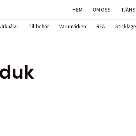
HEM
OM OSS
TJÄNS
virknålar
Tillbehör
Varumärken
REA
Stickläge
sduk