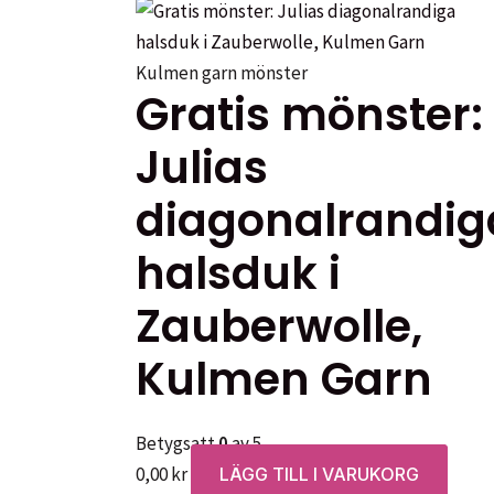
Kulmen garn mönster
Gratis mönster:
Julias
diagonalrandig
halsduk i
Zauberwolle,
Kulmen Garn
Betygsatt
0
av 5
0,00
kr
LÄGG TILL I VARUKORG