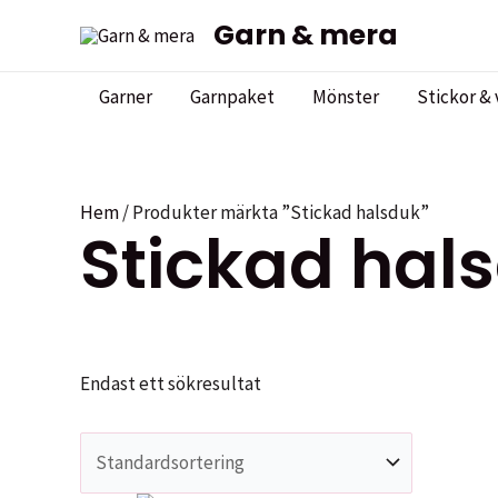
Hoppa
Garn & mera
till
innehåll
Garner
Garnpaket
Mönster
Stickor & 
Hem
/ Produkter märkta ”Stickad halsduk”
Stickad hal
Endast ett sökresultat