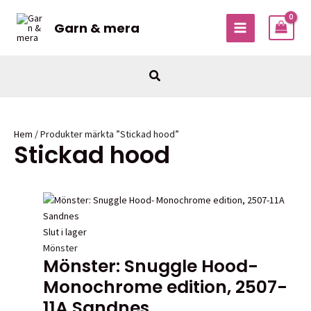
Hoppa
till
Garn & mera
MAIN
innehåll
MENU
Sök
Hem
/ Produkter märkta ”Stickad hood”
Stickad hood
Slut i lager
Mönster
Mönster: Snuggle Hood-
Monochrome edition, 2507-
11A Sandnes