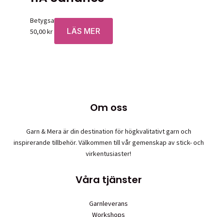
Betygsatt
0
av 5
LÄS MER
50,00
kr
Om oss
Garn & Mera är din destination för högkvalitativt garn och
inspirerande tillbehör. Välkommen till vår gemenskap av stick- och
virkentusiaster!
Våra tjänster
Garnleverans
Workshops