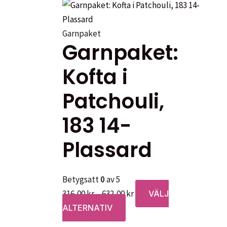
Garnpaket
Garnpaket:
Kofta i
Patchouli,
183 14-
Plassard
Betygsatt
0
av 5
Prisintervall:
316,00
kr
–
632,00
kr
VÄLJ
Den
316,00 kr
ALTERNATIV
här
till