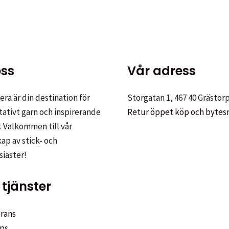
ss
Vår adress
ra är din destination för
Storgatan 1, 467 40 Grästor
tativt garn och inspirerande
Retur öppet köp och bytes
. Välkommen till vår
p av stick- och
siaster!
tjänster
rans
ps