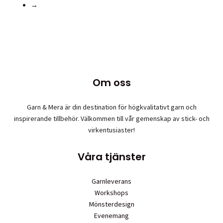
→
flera
varianter.
De
olika
alternativen
kan
väljas
Om oss
på
produktsidan
Garn & Mera är din destination för högkvalitativt garn och
inspirerande tillbehör. Välkommen till vår gemenskap av stick- och
virkentusiaster!
Våra tjänster
Garnleverans
Workshops
Mönsterdesign
Evenemang