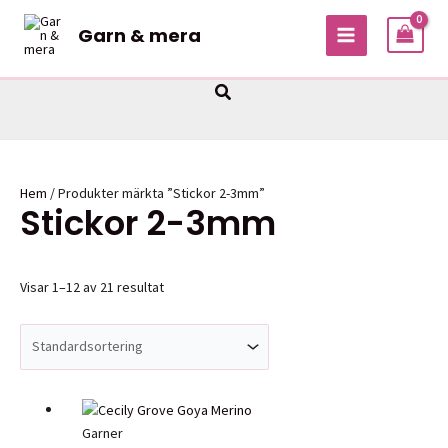
Hoppa
Garn & mera
till
MAIN
innehåll
MENU
Sök
Hem
/ Produkter märkta ”Stickor 2-3mm”
Stickor 2-3mm
Visar 1–12 av 21 resultat
Garner