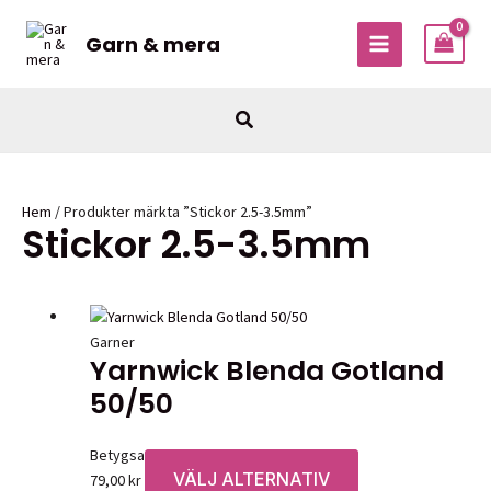
Hoppa
till
Garn & mera
MAIN
innehåll
MENU
Sök
Hem
/ Produkter märkta ”Stickor 2.5-3.5mm”
Stickor 2.5-3.5mm
Garner
Yarnwick Blenda Gotland
50/50
Betygsatt
0
av 5
VÄLJ ALTERNATIV
Den
79,00
kr