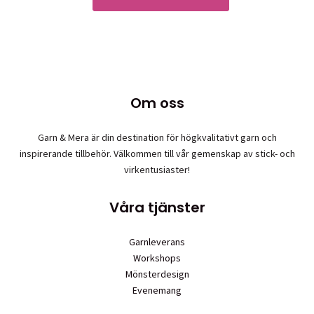
här
produkten
har
flera
varianter.
De
Om oss
olika
alternativen
Garn & Mera är din destination för högkvalitativt garn och
kan
inspirerande tillbehör. Välkommen till vår gemenskap av stick- och
väljas
virkentusiaster!
på
produktsidan
Våra tjänster
Garnleverans
Workshops
Mönsterdesign
Evenemang