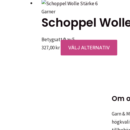
Garner
Schoppel Wolle
Betygsatt
0
av 5
Den
327,00
kr
VÄLJ ALTERNATIV
här
produ
har
flera
varian
De
Om o
olika
altern
Garn & Me
kan
högkvali
väljas