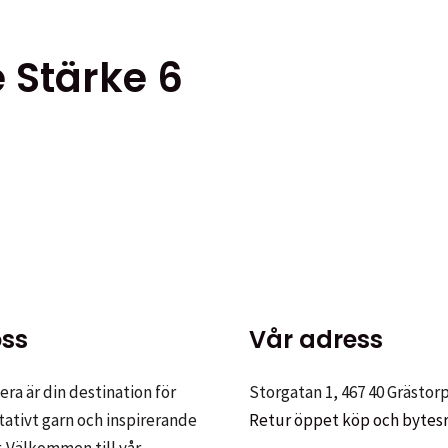
 Stärke 6
kten
ter.
ss
Vår adress
ativen
ra är din destination för
Storgatan 1, 467 40 Grästor
tativt garn och inspirerande
Retur öppet köp och bytes