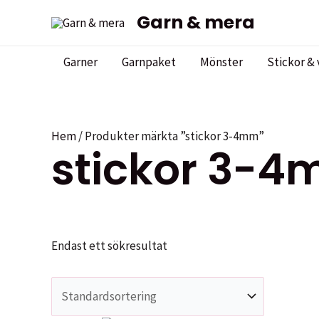
Hoppa
Garn & mera
till
innehåll
Garner
Garnpaket
Mönster
Stickor & 
Hem
/ Produkter märkta ”stickor 3-4mm”
stickor 3-
Endast ett sökresultat