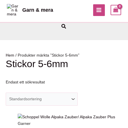
Hoppa
Garn & mera
till
MAIN
innehåll
MENU
Sök
Hem
/ Produkter märkta ”Stickor 5-6mm”
Stickor 5-6mm
Endast ett sökresultat
Garner