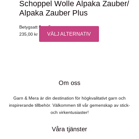
Schoppel Wolle Alpaka Zauber/
Alpaka Zauber Plus
Betygsatt
0
av 5
VÄLJ ALTERNATIV
Den
235,00
kr
här
produkten
har
flera
varianter.
De
Om oss
olika
alternativen
Garn & Mera är din destination för högkvalitativt garn och
kan
inspirerande tillbehör. Välkommen till vår gemenskap av stick-
väljas
och virkentusiaster!
på
produktsidan
Våra tjänster