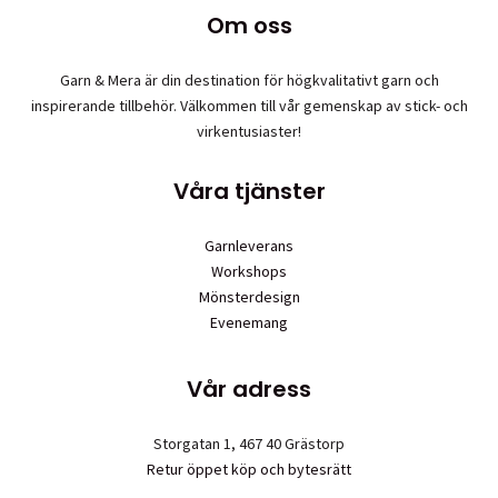
väljas
Om oss
på
produktsidan
Garn & Mera är din destination för högkvalitativt garn och
inspirerande tillbehör. Välkommen till vår gemenskap av stick- och
virkentusiaster!
Våra tjänster
Garnleverans
Workshops
Mönsterdesign
Evenemang
Vår adress
Storgatan 1, 467 40 Grästorp
Retur öppet köp och bytesrätt