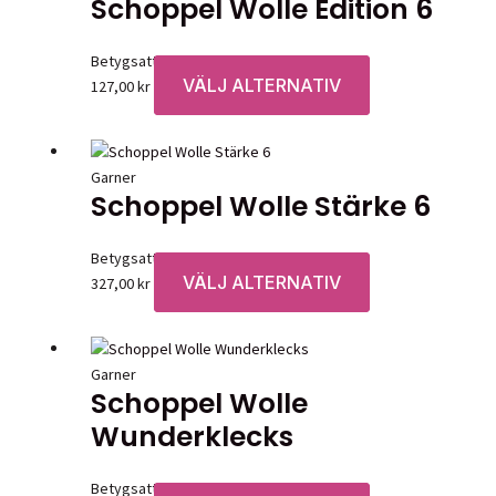
Schoppel Wolle Edition 6
varianter.
De
Betygsatt
0
av 5
olika
VÄLJ ALTERNATIV
Den
127,00
kr
alternativen
här
kan
produkten
väljas
har
på
Garner
flera
produktsidan
Schoppel Wolle Stärke 6
varianter.
De
Betygsatt
0
av 5
olika
VÄLJ ALTERNATIV
Den
327,00
kr
alternativen
här
kan
produkten
väljas
har
på
Garner
flera
produktsidan
Schoppel Wolle
varianter.
Wunderklecks
De
olika
alternativen
Betygsatt
0
av 5