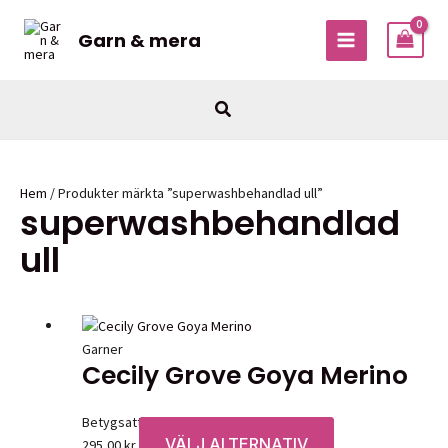
Hoppa
till
Garn & mera
MAIN
innehåll
MENU
Sök
Hem
/ Produkter märkta ”superwashbehandlad ull”
superwashbehandlad
ull
Garner
Cecily Grove Goya Merino
Betygsatt
0
av 5
VÄLJ ALTERNATIV
Den
295,00
kr