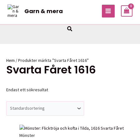
Hoppa
Garn & mera
till
MAIN
innehåll
MENU
Sök
Hem
/ Produkter märkta ”Svarta Fåret 1616”
Svarta Fåret 1616
Endast ett sökresultat
Mönster