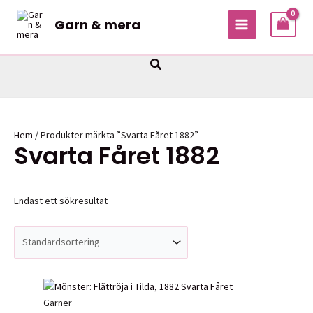
Hoppa
Garn & mera
till
MAIN
innehåll
MENU
Sök
Hem
/ Produkter märkta ”Svarta Fåret 1882”
Svarta Fåret 1882
Endast ett sökresultat
Garner