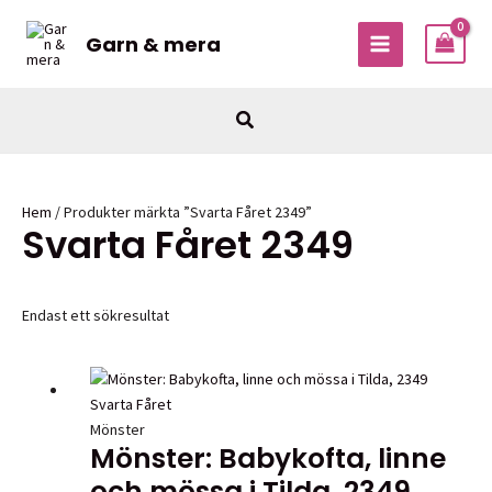
Hoppa
till
Garn & mera
MAIN
innehåll
MENU
Sök
Hem
/ Produkter märkta ”Svarta Fåret 2349”
Svarta Fåret 2349
Endast ett sökresultat
Mönster
Mönster: Babykofta, linne
och mössa i Tilda, 2349