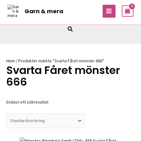
Hoppa
Garn & mera
till
MAIN
innehåll
MENU
Sök
Hem
/ Produkter märkta ”Svarta Fåret mönster 666”
Svarta Fåret mönster
666
Endast ett sökresultat