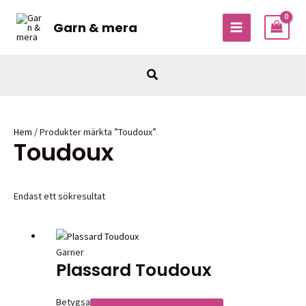
Hoppa
till
Garn & mera
MAIN
innehåll
MENU
Sök
Hem
/ Produkter märkta ”Toudoux”
Toudoux
Endast ett sökresultat
Garner
Plassard Toudoux
Betygsatt
0
av 5