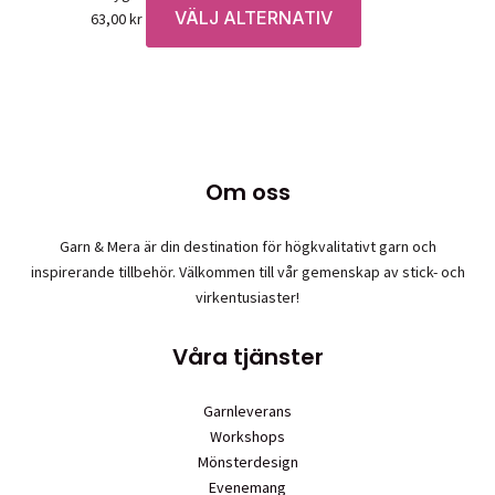
VÄLJ ALTERNATIV
Den
63,00
kr
här
produkten
har
flera
varianter.
De
Om oss
olika
alternativen
Garn & Mera är din destination för högkvalitativt garn och
kan
inspirerande tillbehör. Välkommen till vår gemenskap av stick- och
väljas
virkentusiaster!
på
produktsidan
Våra tjänster
Garnleverans
Workshops
Mönsterdesign
Evenemang