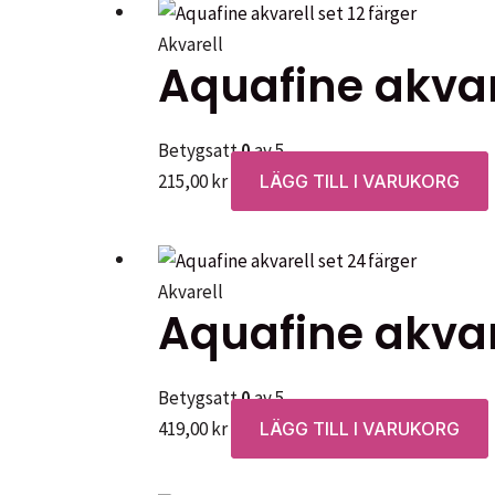
Akvarell
Aquafine akvare
Betygsatt
0
av 5
215,00
kr
LÄGG TILL I VARUKORG
Akvarell
Aquafine akvare
Betygsatt
0
av 5
419,00
kr
LÄGG TILL I VARUKORG