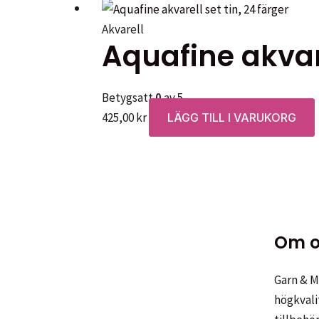
Akvarell
Aquafine akvare
Betygsatt
0
av 5
425,00
kr
LÄGG TILL I VARUKORG
Om o
Garn & Me
högkvali