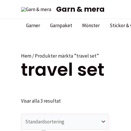
Hoppa
Garn & mera
till
innehåll
Garner
Garnpaket
Mönster
Stickor & 
Hem
/ Produkter märkta ”travel set”
travel set
Visar alla 3 resultat