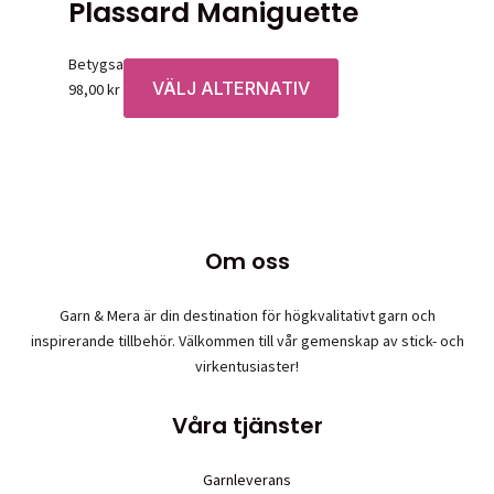
Plassard Maniguette
Betygsatt
0
av 5
VÄLJ ALTERNATIV
Den
98,00
kr
här
produkten
har
flera
varianter.
De
Om oss
olika
alternativen
Garn & Mera är din destination för högkvalitativt garn och
kan
inspirerande tillbehör. Välkommen till vår gemenskap av stick- och
väljas
virkentusiaster!
på
produktsidan
Våra tjänster
Garnleverans