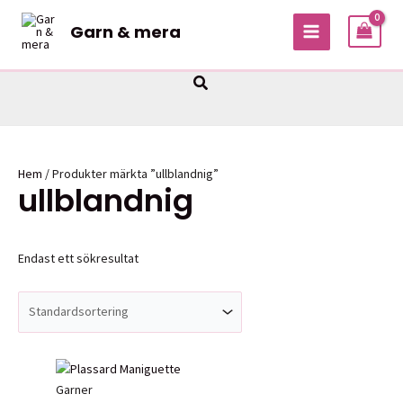
Hoppa
Garn & mera
till
MAIN
innehåll
MENU
Sök
Hem
/ Produkter märkta ”ullblandnig”
ullblandnig
Endast ett sökresultat
Garner