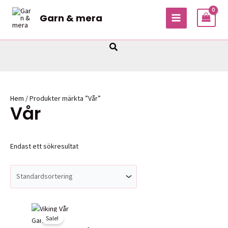
Hoppa
Garn & mera
till
MAIN
innehåll
MENU
Sök
Hem
/ Produkter märkta ”Vår”
Vår
Endast ett sökresultat
Sale!
Garner