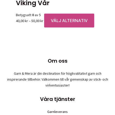
Viking Vår
Betygsatt
0
av 5
VÄLJ ALTERNATIV
Prisintervall:
Den
40,00
kr
–
50,00
kr
40,00 kr
här
till
produkten
50,00 kr
har
flera
varianter.
De
Om oss
olika
alternativen
Garn & Mera är din destination för högkvalitativt garn och
kan
inspirerande tillbehör. Välkommen till vår gemenskap av stick- och
väljas
virkentusiaster!
på
produktsidan
Våra tjänster
Garnleverans