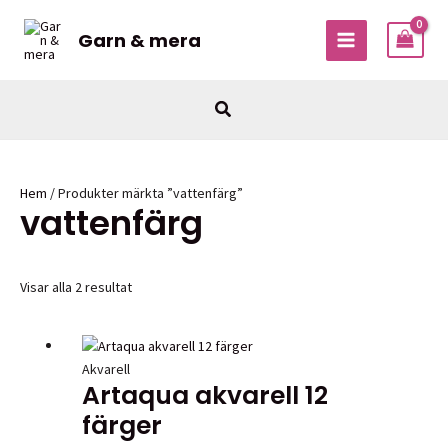
Hoppa
till
Garn & mera
MAIN
innehåll
MENU
Sök
Hem
/ Produkter märkta ”vattenfärg”
vattenfärg
Visar alla 2 resultat
Akvarell
Artaqua akvarell 12
färger