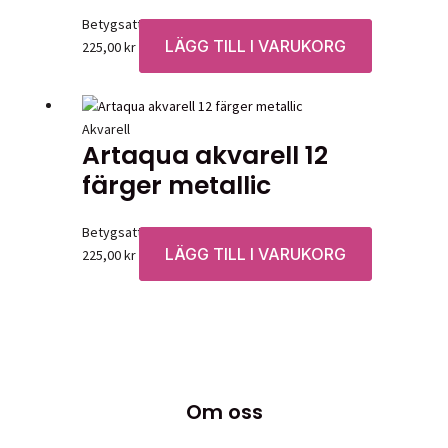
Betygsatt
0
av 5
LÄGG TILL I VARUKORG
225,00
kr
Akvarell
Artaqua akvarell 12
färger metallic
Betygsatt
0
av 5
LÄGG TILL I VARUKORG
225,00
kr
Om oss