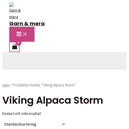
Hoppa
till
innehåll
Garn & mera
MAIN
MENU
Sök
Hem
/ Produkter märkta ”Viking Alpaca Storm”
Viking Alpaca Storm
Endast ett sökresultat