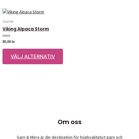
Garner
Viking Alpaca Storm
Betygsatt
85,00
kr
0
av
Den
5
VÄLJ ALTERNATIV
här
produkten
har
flera
varianter.
De
olika
alternativen
kan
Om oss
väljas
på
produktsidan
Garn & Mera är din destination för högkvalitativt garn och