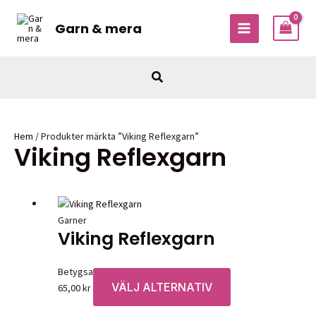
Hoppa
till
Garn & mera
MAIN
innehåll
MENU
Sök
Hem
/ Produkter märkta ”Viking Reflexgarn”
Viking Reflexgarn
Garner
Viking Reflexgarn
Betygsatt
0
av 5
VÄLJ ALTERNATIV
Den
65,00
kr
här