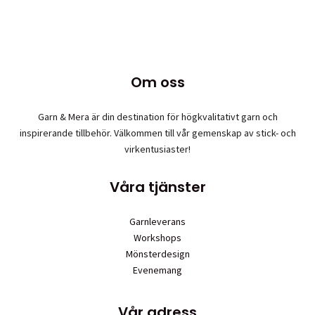
produkten
har
flera
varianter.
De
Om oss
olika
alternativen
Garn & Mera är din destination för högkvalitativt garn och
kan
inspirerande tillbehör. Välkommen till vår gemenskap av stick- och
väljas
virkentusiaster!
på
produktsidan
Våra tjänster
Garnleverans
Workshops
Mönsterdesign
Evenemang
Vår adress