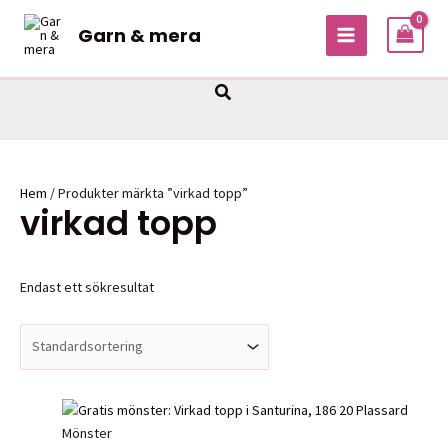
Hoppa
Garn & mera
till
MAIN
innehåll
MENU
Sök
Hem
/ Produkter märkta ”virkad topp”
virkad topp
Endast ett sökresultat
Mönster