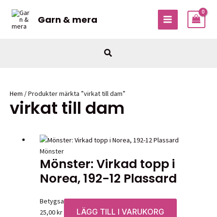
Hoppa
till
Garn & mera
MAIN
innehåll
MENU
Sök
Hem
/ Produkter märkta ”virkat till dam”
virkat till dam
Mönster
Mönster: Virkad topp i
Norea, 192-12 Plassard
Betygsatt
0
av 5
LÄGG TILL I VARUKORG
25,00
kr