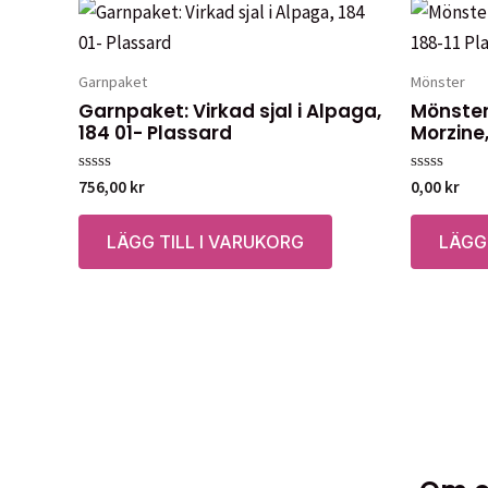
Garnpaket
Mönster
Garnpaket: Virkad sjal i Alpaga,
Mönster:
184 01- Plassard
Morzine,
Betygsatt
Betygsatt
756,00
kr
0,00
kr
0
0
av
av
5
5
LÄGG TILL I VARUKORG
LÄGG