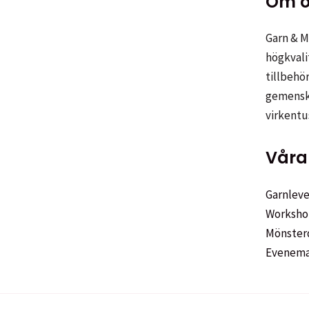
Om o
Garn & Me
högkvali
tillbehör
gemenska
virkentu
Våra 
Garnleve
Worksho
Mönster
Evenem