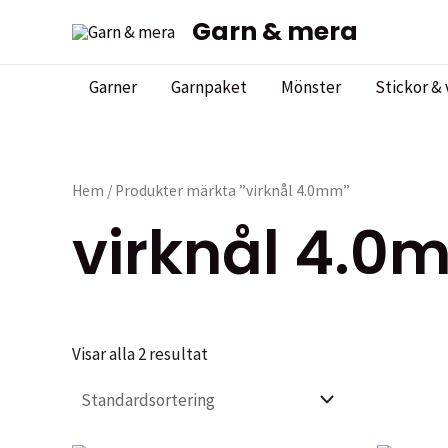
Hoppa
Garn & mera
till
innehåll
Garner
Garnpaket
Mönster
Stickor & 
Hem
/ Produkter märkta ”virknål 4.0mm”
virknål 4.0
Visar alla 2 resultat