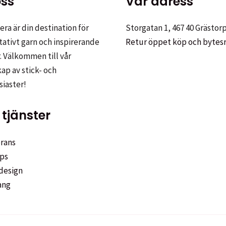
ss
Vår adress
ra är din destination för
Storgatan 1, 467 40 Grästor
tativt garn och inspirerande
Retur öppet köp och bytes
. Välkommen till vår
p av stick- och
siaster!
tjänster
rans
ps
design
ang