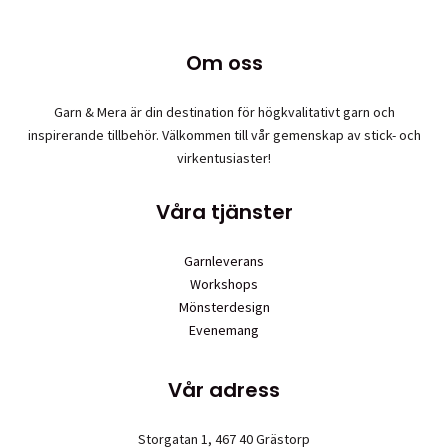
alternativen
kan
Om oss
väljas
på
produktsidan
Garn & Mera är din destination för högkvalitativt garn och
inspirerande tillbehör. Välkommen till vår gemenskap av stick- och
virkentusiaster!
Våra tjänster
Garnleverans
Workshops
Mönsterdesign
Evenemang
Vår adress
Storgatan 1, 467 40 Grästorp