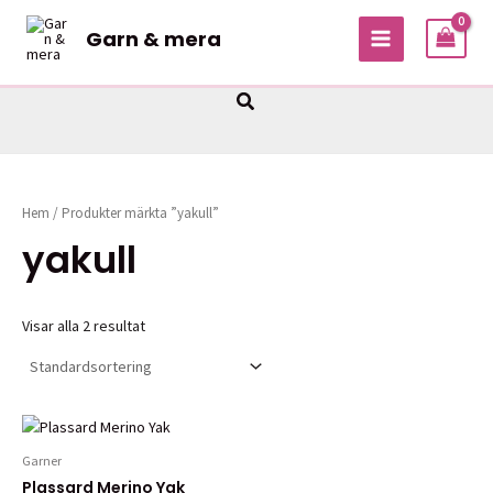
Hoppa
Garn & mera
till
MAIN
innehåll
MENU
Sök
Hem
/ Produkter märkta ”yakull”
yakull
Visar alla 2 resultat
Garner
Plassard Merino Yak