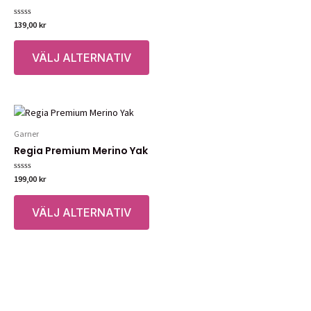
Betygsatt
139,00
kr
0
av
Den
5
VÄLJ ALTERNATIV
här
produkten
har
flera
varianter.
Garner
De
Regia Premium Merino Yak
olika
alternativen
Betygsatt
199,00
kr
kan
0
av
Den
väljas
5
VÄLJ ALTERNATIV
här
på
produkten
produktsidan
har
flera
varianter.
De
olika