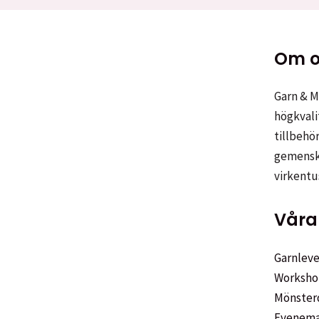
Om o
Garn & Me
högkvali
tillbehör
gemenska
virkentu
Våra 
Garnleve
Worksho
Mönster
Evenem