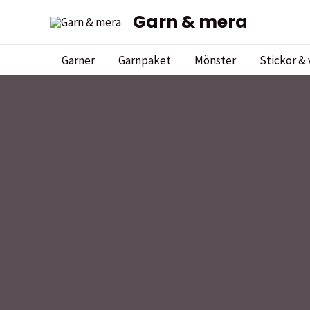
Hoppa
Garn & mera
till
innehåll
Garner
Garnpaket
Mönster
Stickor & 