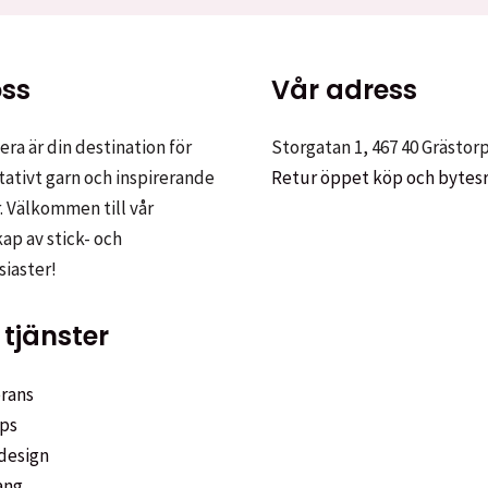
ss
Vår adress
ra är din destination för
Storgatan 1, 467 40 Grästor
tativt garn och inspirerande
Retur öppet köp och bytes
. Välkommen till vår
p av stick- och
siaster!
tjänster
rans
ps
design
ang