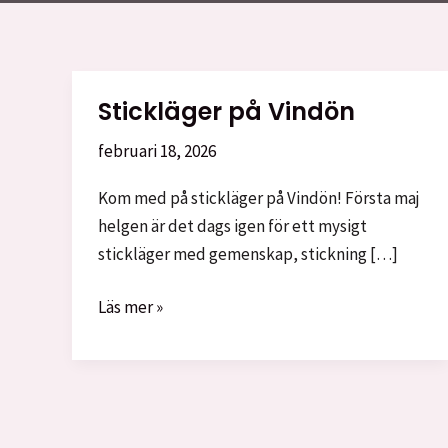
Stickläger på Vindön
februari 18, 2026
Kom med på stickläger på Vindön! Första maj
helgen är det dags igen för ett mysigt
stickläger med gemenskap, stickning […]
Stickläger
Läs mer »
på
Vindön