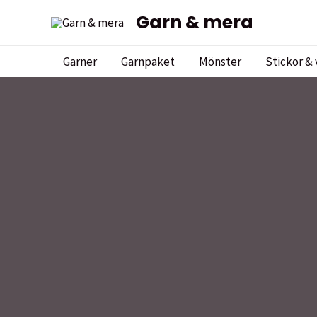
Hoppa
Garn & mera
till
innehåll
Garner
Garnpaket
Mönster
Stickor & 