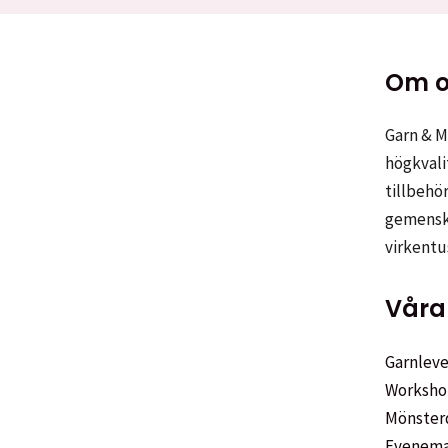
Om o
Garn & Me
högkvali
tillbehör
gemenska
virkentu
Våra 
Garnleve
Worksho
Mönster
Evenem