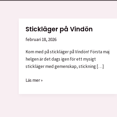
Stickläger på Vindön
februari 18, 2026
Kom med på stickläger på Vindön! Första maj
helgen är det dags igen för ett mysigt
stickläger med gemenskap, stickning […]
Stickläger
Läs mer »
på
Vindön