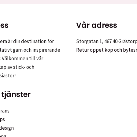
ss
Vår adress
ra är din destination för
Storgatan 1, 467 40 Grästor
tativt garn och inspirerande
Retur öppet köp och bytes
. Välkommen till vår
p av stick- och
siaster!
tjänster
rans
ps
design
ang