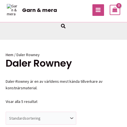
Hoppa
Garn & mera
till
MAIN
innehåll
MENU
Sök
Hem
/ Daler Rowney
Daler Rowney
Daler-Rowney är en av världens mest kända tillverkare av
konstnärsmaterial.
Visar alla 5 resultat