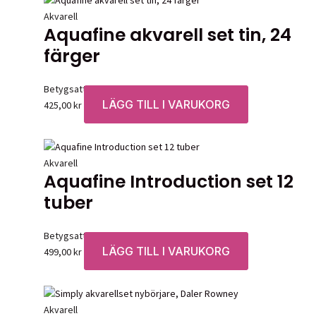
Akvarell
Aquafine akvarell set tin, 24
färger
Betygsatt
0
av 5
LÄGG TILL I VARUKORG
425,00
kr
Akvarell
Aquafine Introduction set 12
tuber
Betygsatt
0
av 5
LÄGG TILL I VARUKORG
499,00
kr
Akvarell