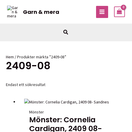
Hoppa
till
Garn & mera
MAIN
innehåll
MENU
Sök
Hem
/ Produkter märkta ”2409-08”
2409-08
Endast ett sökresultat
Mönster
Mönster: Cornelia
Cardigan, 2409 08-