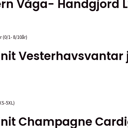
rn Våga- Handgjord L
ven
idan
Knit Vesterhavsvantar 
eKnit Champagne Card