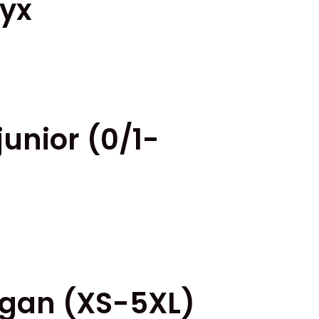
yx
junior (0/1-
igan (XS-5XL)