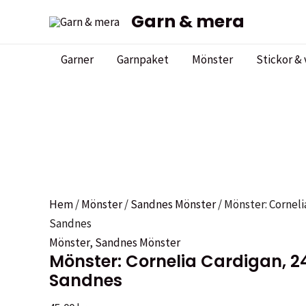
Hoppa
Garn & mera
Sale!
Sale!
till
innehåll
Garner
Garnpaket
Mönster
Stickor & 
Hem
/
Mönster
/
Sandnes Mönster
/ Mönster: Corneli
Sandnes
Mönster
,
Sandnes Mönster
Mönster: Cornelia Cardigan, 2
Sandnes