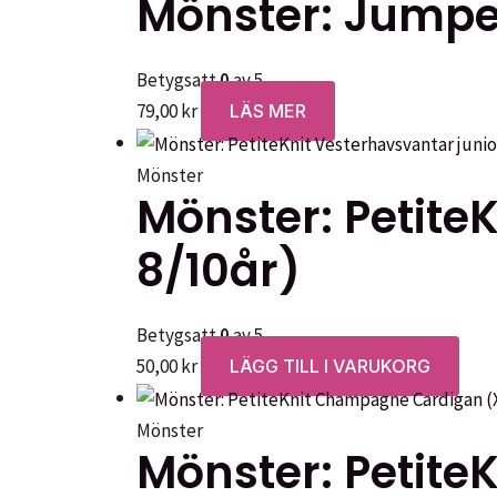
Mönster: Jumpe
olika
alternati
Betygsatt
0
av 5
kan
79,00
kr
LÄS MER
väljas
på
Mönster
produkts
Mönster: Petite
8/10år)
Betygsatt
0
av 5
50,00
kr
LÄGG TILL I VARUKORG
Mönster
Mönster: Petit