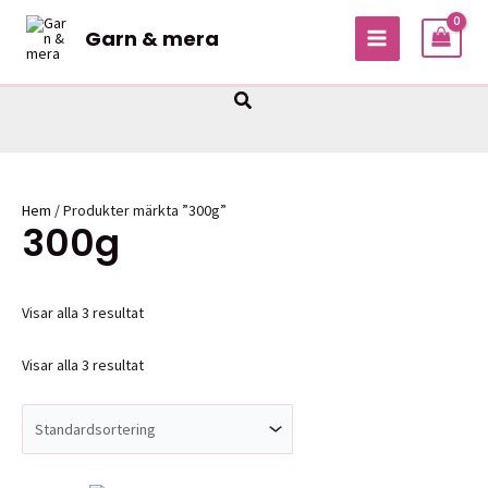
Hoppa
Garn & mera
till
MAIN
innehåll
MENU
Sök
Hem
/ Produkter märkta ”300g”
300g
Visar alla 3 resultat
Visar alla 3 resultat