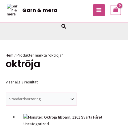
Hoppa
Garn & mera
till
MAIN
innehåll
MENU
Sök
Hem
/ Produkter märkta ”oktröja”
oktröja
Visar alla 3 resultat
Uncategorized