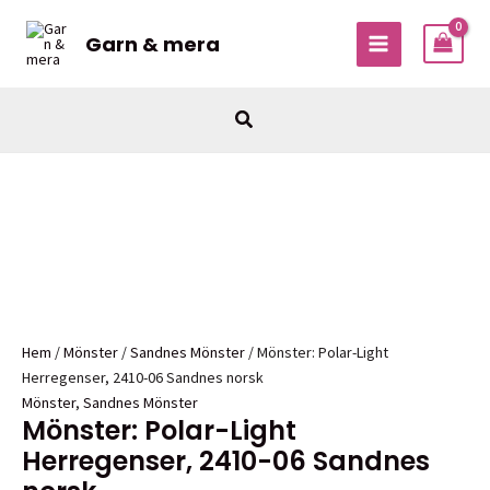
Hoppa
till
Garn & mera
MAIN
innehåll
MENU
Sök
Hem
/
Mönster
/
Sandnes Mönster
/ Mönster: Polar-Light
Herregenser, 2410-06 Sandnes norsk
Mönster
,
Sandnes Mönster
Mönster: Polar-Light
Herregenser, 2410-06 Sandnes