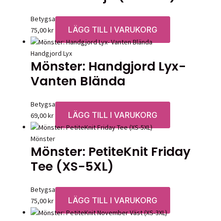
Betygsatt
0
av 5
LÄGG TILL I VARUKORG
75,00
kr
Handgjord Lyx
Mönster: Handgjord Lyx-
Vanten Blända
Betygsatt
0
av 5
LÄGG TILL I VARUKORG
69,00
kr
Mönster
Mönster: PetiteKnit Friday
Tee (XS-5XL)
Betygsatt
0
av 5
LÄGG TILL I VARUKORG
75,00
kr