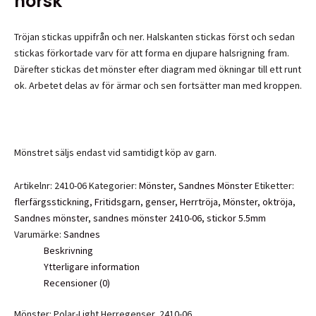
norsk
Tröjan stickas uppifrån och ner. Halskanten stickas först och sedan
stickas förkortade varv för att forma en djupare halsrigning fram.
Därefter stickas det mönster efter diagram med ökningar till ett runt
ok. Arbetet delas av för ärmar och sen fortsätter man med kroppen.
Mönstret säljs endast vid samtidigt köp av garn.
Artikelnr:
2410-06
Kategorier:
Mönster
,
Sandnes Mönster
Etiketter:
flerfärgsstickning
,
Fritidsgarn
,
genser
,
Herrtröja
,
Mönster
,
oktröja
,
Sandnes mönster
,
sandnes mönster 2410-06
,
stickor 5.5mm
Varumärke:
Sandnes
Beskrivning
Ytterligare information
Recensioner (0)
Mönster: Polar-Light Herregenser, 2410-06