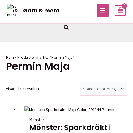
Hoppa
Garn & mera
till
MAIN
innehåll
MENU
Sök
Hem
/ Produkter märkta ”Permin Maja”
Permin Maja
Visar alla 2 resultat
Mönster
Mönster: Sparkdräkt i