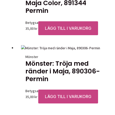
Maja Color, 891344
Permin
Betygsatt
0
av 5
LÄGG TILL I VARUKORG
35,00
kr
Mönster
Mönster: Tröja med
ränder i Maja, 890306-
Permin
Betygsatt
0
av 5
LÄGG TILL I VARUKORG
35,00
kr