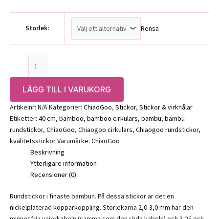
186,00 kr
Storlek:
Rensa
ChiaoGoo
bambu
rundsticka
LÄGG TILL I VARUKORG
40cm
16"
Artikelnr:
N/A
Kategorier:
ChiaoGoo
,
Stickor
,
Stickor & virknålar
mängd
Etiketter:
40 cm
,
bamboo
,
bamboo cirkulars
,
bambu
,
bambu
rundstickor
,
ChiaoGoo
,
Chiaogoo cirkulars
,
Chiaogoo rundstickor
,
kvalitetsstickor
Varumärke:
ChiaoGoo
Beskrivning
Ytterligare information
Recensioner (0)
Rundstickor i finaste bambun. På dessa stickor är det en
nickelpläterad kopparkoppling. Storlekarna 2,0-3,0 mm har den
minnesfria vajerkabeln (samma som den röda kabeln) och 3,25 och