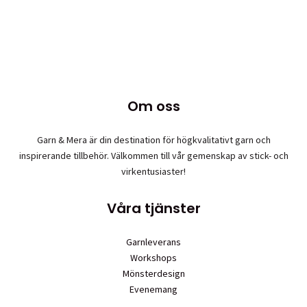
kan
till
produkten
väljas
279,00 kr
har
på
flera
produktsidan
varianter.
De
olika
Om oss
alternative
kan
väljas
Garn & Mera är din destination för högkvalitativt garn och
på
inspirerande tillbehör. Välkommen till vår gemenskap av stick- och
produktsid
virkentusiaster!
Våra tjänster
Garnleverans
Workshops
Mönsterdesign
Evenemang