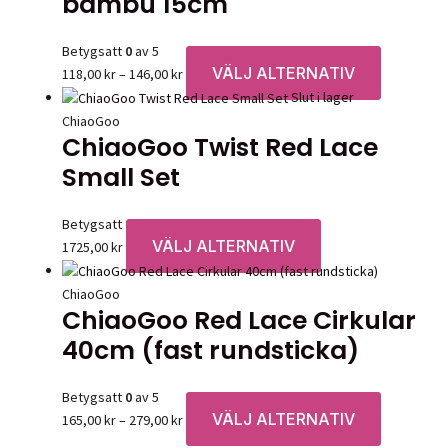
bambu 15cm
Betygsatt
0
av 5
VÄLJ ALTERNATIV
Prisintervall:
Den
118,00
kr
–
146,00
kr
118,00 kr
här
Slut i lager
till
produkten
ChiaoGoo
ChiaoGoo Twist Red Lace
146,00 kr
har
flera
Small Set
varianter.
De
Betygsatt
0
av 5
olika
VÄLJ ALTERNATIV
Den
1725,00
kr
alternative
här
kan
produkten
ChiaoGoo
väljas
ChiaoGoo Red Lace Cirkular
har
på
flera
40cm (fast rundsticka)
produktsid
varianter.
De
Betygsatt
0
av 5
olika
VÄLJ ALTERNATIV
Prisintervall:
Den
165,00
kr
–
279,00
kr
alternativen
165,00 kr
här