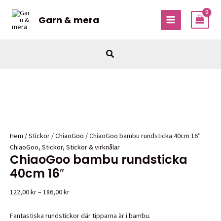
Hoppa
till
Garn & mera
MAIN
innehåll
MENU
Sök
Hem
/
Stickor
/
ChiaoGoo
/ ChiaoGoo bambu rundsticka 40cm 16″
ChiaoGoo
,
Stickor
,
Stickor & virknålar
ChiaoGoo bambu rundsticka
40cm 16″
Prisintervall:
122,00
kr
–
186,00
kr
122,00 kr
till
Fantastiska rundstickor där tipparna är i bambu.