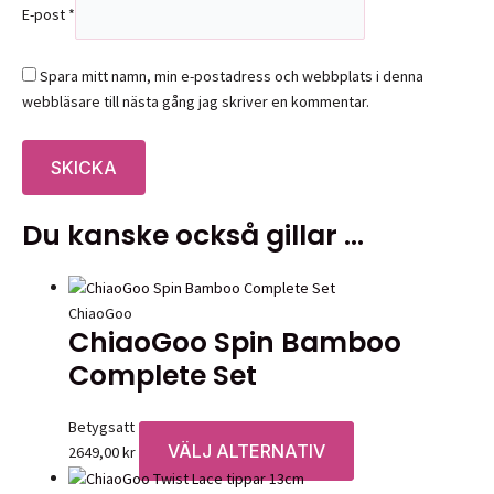
E-post
*
Spara mitt namn, min e-postadress och webbplats i denna
webbläsare till nästa gång jag skriver en kommentar.
Du kanske också gillar …
ChiaoGoo
ChiaoGoo Spin Bamboo
Complete Set
Betygsatt
0
av 5
VÄLJ ALTERNATIV
Den
2649,00
kr
här