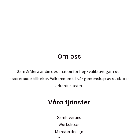
har
flera
varianter.
De
olika
alternativen
kan
väljas
Om oss
på
produktsidan
Garn & Mera är din destination för högkvalitativt garn och
inspirerande tillbehör. Välkommen till vår gemenskap av stick- och
virkentusiaster!
Våra tjänster
Garnleverans
Workshops
Mönsterdesign