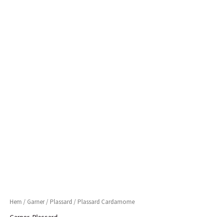
Hem
/
Garner
/
Plassard
/ Plassard Cardamome
Garner
,
Plassard