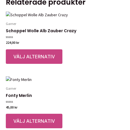
Relaterade produkter
Garner
Schoppel Wolle Alb Zauber Crazy
Betygsatt
224,00
kr
0
av
Den
5
VÄLJ ALTERNATIV
här
produkten
har
flera
varianter.
Garner
De
Fonty Merlin
olika
alternativen
Betygsatt
45,00
kr
kan
0
av
Den
väljas
5
VÄLJ ALTERNATIV
här
på
produkten
produktsidan