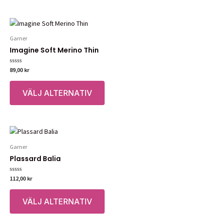
har
flera
varianter.
Garner
De
Imagine Soft Merino Thin
olika
alternativen
Betygsatt
89,00
kr
kan
0
av
Den
väljas
5
VÄLJ ALTERNATIV
här
på
produkten
produktsidan
har
flera
varianter.
Garner
De
Plassard Balia
olika
alternativen
Betygsatt
112,00
kr
kan
0
av
Den
väljas
5
VÄLJ ALTERNATIV
här
på
produkten
produktsidan