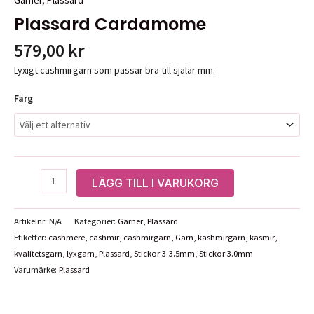
Plassard Cardamome
579,00
kr
Lyxigt cashmirgarn som passar bra till sjalar mm.
Färg
Plassard
LÄGG TILL I VARUKORG
Cardamome
mängd
Artikelnr:
N/A
Kategorier:
Garner
,
Plassard
Etiketter:
cashmere
,
cashmir
,
cashmirgarn
,
Garn
,
kashmirgarn
,
kasmir
,
kvalitetsgarn
,
lyxgarn
,
Plassard
,
Stickor 3-3.5mm
,
Stickor 3.0mm
Varumärke:
Plassard