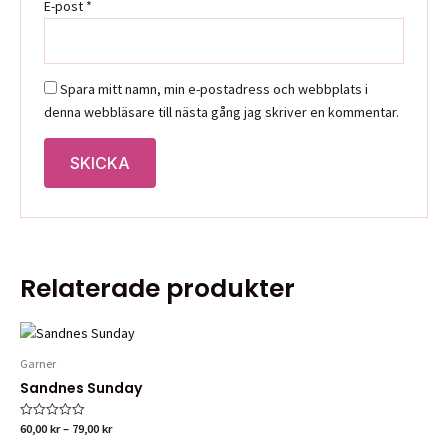
E-post
*
Spara mitt namn, min e-postadress och webbplats i
denna webbläsare till nästa gång jag skriver en kommentar.
Relaterade produkter
Garner
Sandnes Sunday
Prisintervall:
60,00
kr
–
79,00
kr
Betygsatt
0
60,00 kr