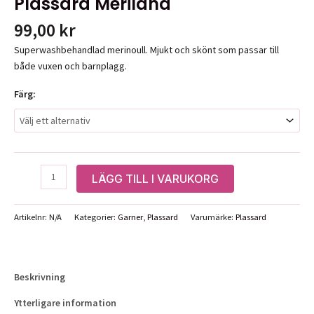
Plassard Merilana
99,00
kr
Superwashbehandlad merinoull. Mjukt och skönt som passar till
både vuxen och barnplagg.
Färg:
Plassard
LÄGG TILL I VARUKORG
Merilana
mängd
Artikelnr:
N/A
Kategorier:
Garner
,
Plassard
Varumärke:
Plassard
Beskrivning
Ytterligare information