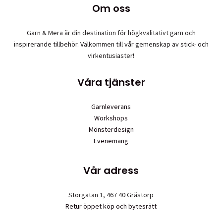
väljas
Om oss
på
produktsidan
Garn & Mera är din destination för högkvalitativt garn och
inspirerande tillbehör. Välkommen till vår gemenskap av stick- och
virkentusiaster!
Våra tjänster
Garnleverans
Workshops
Mönsterdesign
Evenemang
Vår adress
Storgatan 1, 467 40 Grästorp
Retur öppet köp och bytesrätt