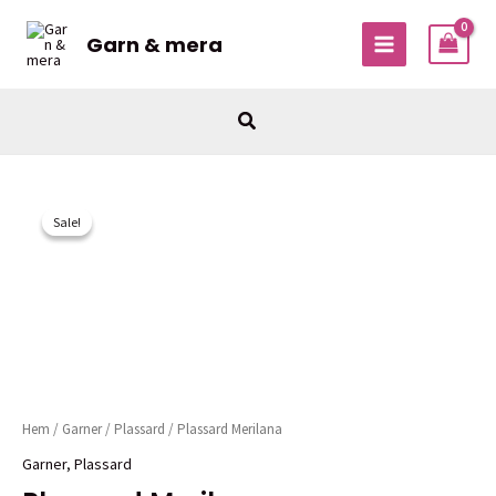
Hoppa
till
Garn & mera
MAIN
innehåll
MENU
Sök
Sale!
Sale!
Hem
/
Garner
/
Plassard
/ Plassard Merilana
Garner
,
Plassard