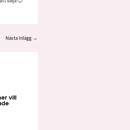
tt välja 🙂
Nästa Inlägg
→
r vill
ade