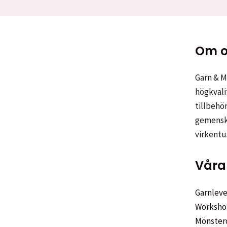
Om o
Garn & Me
högkvali
tillbehör
gemenska
virkentu
Våra 
Garnleve
Worksho
Mönster