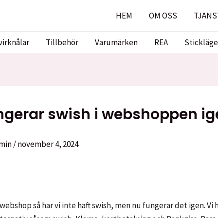
HEM
OM OSS
TJÄNS
virknålar
Tillbehör
Varumärken
REA
Stickläge
ngerar swish i webshoppen ig
min
/
november 4, 2024
 webshop så har vi inte haft swish, men nu fungerar det igen. Vi