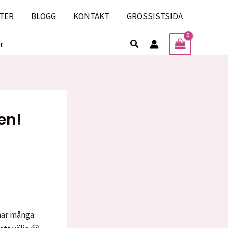
TER
BLOGG
KONTAKT
GROSSISTSIDA
Sök
r
en!
 har många