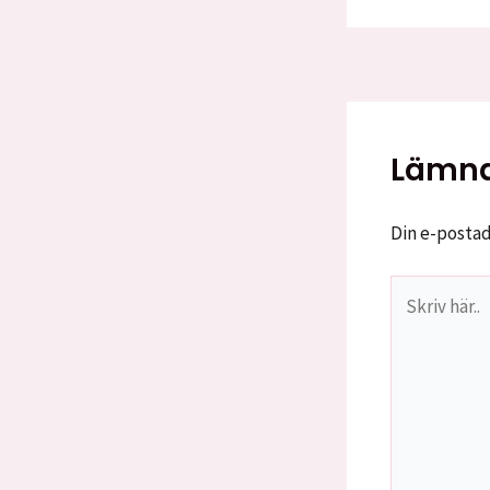
Lämna
Din e-postad
Skriv
här..