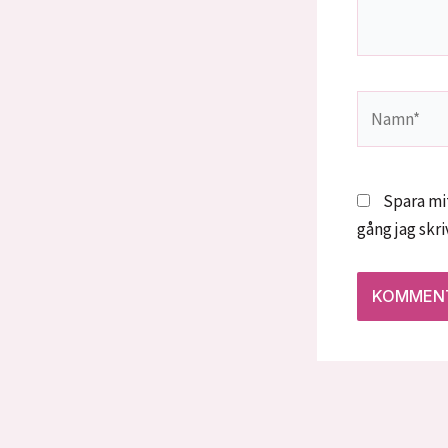
Namn*
Spara mi
gång jag skr