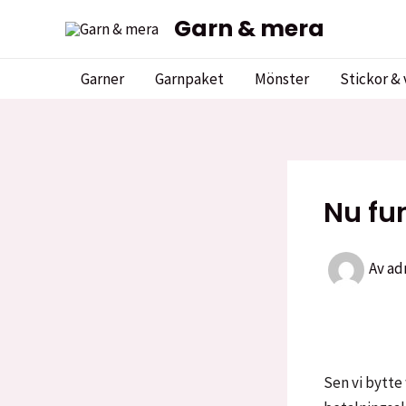
Hoppa
Garn & mera
till
innehåll
Garner
Garnpaket
Mönster
Stickor & 
Nu fu
Av
ad
Sen vi bytte