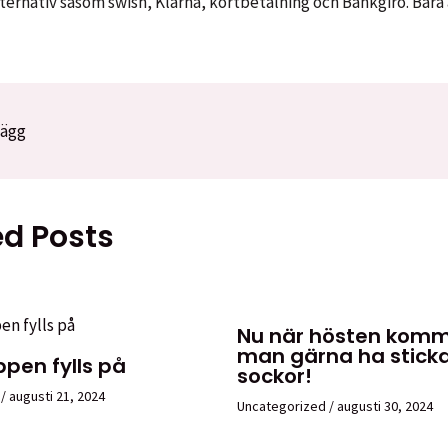
ternativ såsom swish, Klarna, kortbetalning och Bankgiro. Bara a
lägg
ed Posts
Nu när hösten komme
man gärna ha stick
pen fylls på
sockor!
/
augusti 21, 2024
Uncategorized
/
augusti 30, 2024