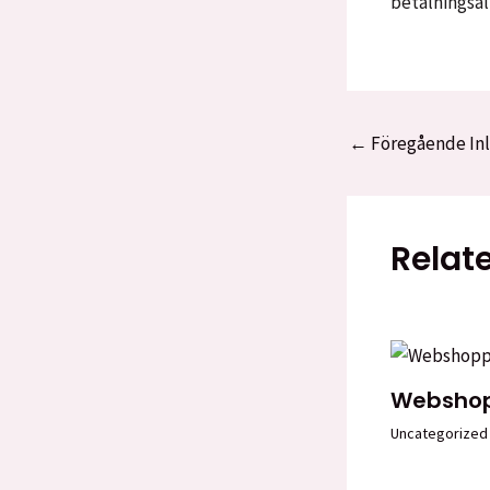
betalningsal
Inläggsnavigering
←
Föregående In
Relat
Webshop
Uncategorized