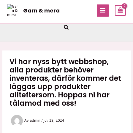
Hoppa
Garn & mera
till
MAIN
innehåll
MENU
Sök
Vi har nyss bytt webbshop,
alla produkter behöver
inventeras, därför kommer det
läggas upp produkter
allteftersom. Hoppas ni har
tålamod med oss!
Av
admin
/
juli 13, 2024