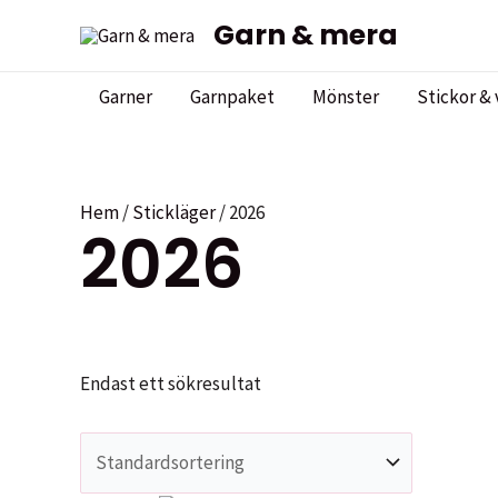
Hoppa
Garn & mera
till
innehåll
Garner
Garnpaket
Mönster
Stickor & 
Hem
/
Stickläger
/ 2026
2026
Endast ett sökresultat