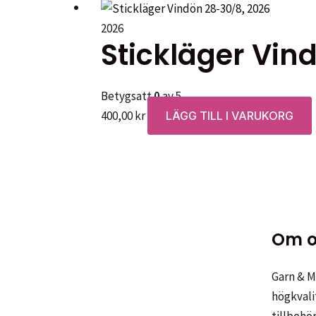
2026
Stickläger Vin
Betygsatt
0
av 5
400,00
kr
LÄGG TILL I VARUKORG
Om o
Garn & Me
högkvali