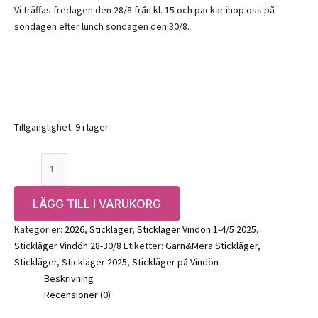
Vi träffas fredagen den 28/8 från kl. 15 och packar ihop oss på
söndagen efter lunch söndagen den 30/8.
Tillgänglighet:
9 i lager
Stickläger
Vindön
28-
LÄGG TILL I VARUKORG
30/8,
2026
Kategorier:
2026
,
Stickläger
,
Stickläger Vindön 1-4/5 2025
,
mängd
Stickläger Vindön 28-30/8
Etiketter:
Garn&Mera Stickläger
,
Stickläger
,
Stickläger 2025
,
Stickläger på Vindön
Beskrivning
Recensioner (0)