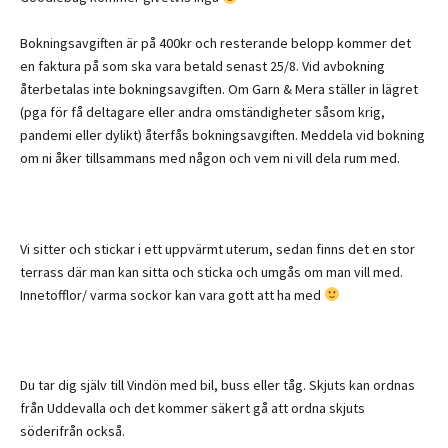
Bokningsavgiften är på 400kr och resterande belopp kommer det
en faktura på som ska vara betald senast 25/8. Vid avbokning
återbetalas inte bokningsavgiften. Om Garn & Mera ställer in lägret
(pga för få deltagare eller andra omständigheter såsom krig,
pandemi eller dylikt) återfås bokningsavgiften. Meddela vid bokning
om ni åker tillsammans med någon och vem ni vill dela rum med.
Vi sitter och stickar i ett uppvärmt uterum, sedan finns det en stor
terrass där man kan sitta och sticka och umgås om man vill med.
Innetofflor/ varma sockor kan vara gott att ha med
Du tar dig själv till Vindön med bil, buss eller tåg. Skjuts kan ordnas
från Uddevalla och det kommer säkert gå att ordna skjuts
söderifrån också.