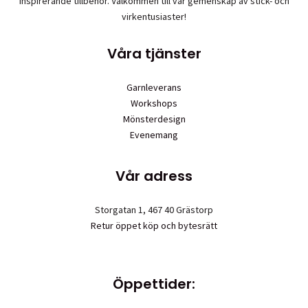
inspirerande tillbehör. Välkommen till vår gemenskap av stick- och
virkentusiaster!
Våra tjänster
Garnleverans
Workshops
Mönsterdesign
Evenemang
Vår adress
Storgatan 1, 467 40 Grästorp
Retur öppet köp och bytesrätt
Öppettider: