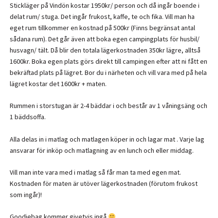
Stickläger på Vindön kostar 1950kr/ person och då ingår boende i
delat rum/ stuga. Det ingår frukost, kaffe, te och fika. Vill man ha
eget rum tillkommer en kostnad på 500kr (Finns begränsat antal
sådana rum). Det går även att boka egen campingplats för husbil/
husvagn/ tält. Då blir den totala lägerkostnaden 350kr lägre, alltså
1600kr. Boka egen plats görs direkt till campingen efter att ni fått en
bekräftad plats på lägret. Bor du i närheten och vill vara med på hela
lägret kostar det 1600kr + maten.
Rummen i storstugan är 2-4 bäddar i och består av 1 våningsäng och
1 bäddsoffa.
Alla delas in i matlag och matlagen köper in och lagar mat . Varje lag
ansvarar för inköp och matlagning av en lunch och eller middag.
Vill man inte vara med i matlag så får man ta med egen mat.
Kostnaden för maten är utöver lägerkostnaden (förutom frukost
som ingår)!
Goodiebag kommer givetvis ingå