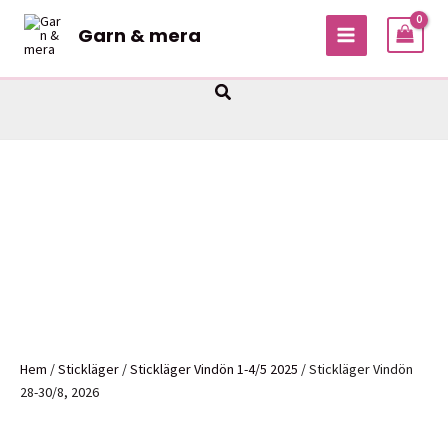
Hoppa
Garn & mera
till
MAIN
innehåll
MENU
Sök
Hem
/
Stickläger
/
Stickläger Vindön 1-4/5 2025
/ Stickläger Vindön
28-30/8, 2026