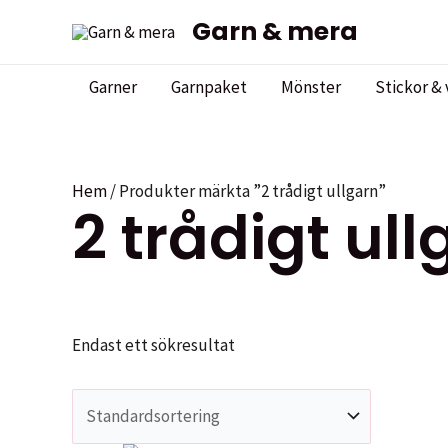
Hoppa
Garn & mera
till
innehåll
Garner
Garnpaket
Mönster
Stickor & 
Hem
/ Produkter märkta ”2 trådigt ullgarn”
2 trådigt ull
Endast ett sökresultat