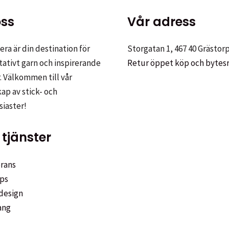
ss
Vår adress
ra är din destination för
Storgatan 1, 467 40 Grästor
tativt garn och inspirerande
Retur öppet köp och bytes
. Välkommen till vår
p av stick- och
siaster!
tjänster
rans
ps
design
ang