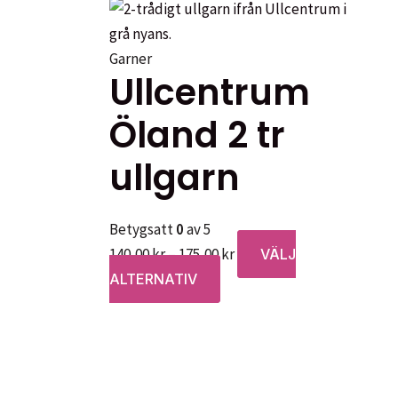
Garner
Ullcentrum
Öland 2 tr
ullgarn
Betygsatt
0
av 5
Prisintervall:
140,00
kr
–
175,00
kr
VÄLJ
Den
140,00 kr
ALTERNATIV
här
till
produkten
175,00 kr
har
flera