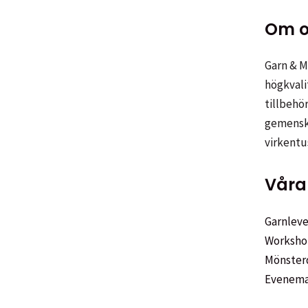
varianter.
De
Om o
olika
alternativen
Garn & Me
kan
högkvali
väljas
tillbehör
på
gemenska
produktsidan
virkentu
Våra 
Garnleve
Worksho
Mönster
Evenem