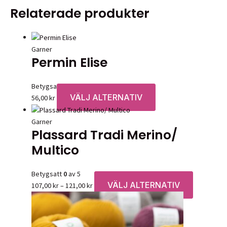
Relaterade produkter
Garner
Permin Elise
Betygsatt
0
av 5
VÄLJ ALTERNATIV
Den
56,00
kr
här
produkten
Garner
Plassard Tradi Merino/
har
flera
Multico
varianter.
De
Betygsatt
0
av 5
olika
VÄLJ ALTERNATIV
Prisintervall:
Den
107,00
kr
–
121,00
kr
alternativen
107,00 kr
här
kan
till
produkten
väljas
121,00 kr
har
på