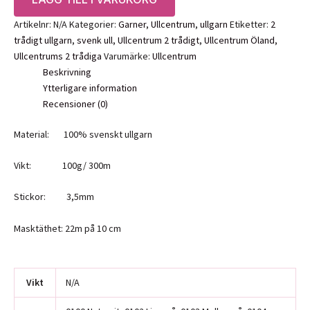
tr
ullgarn
Artikelnr:
N/A
Kategorier:
Garner
,
Ullcentrum
,
ullgarn
Etiketter:
2
mängd
trådigt ullgarn
,
svenk ull
,
Ullcentrum 2 trådigt
,
Ullcentrum Öland
,
Ullcentrums 2 trådiga
Varumärke:
Ullcentrum
Beskrivning
Ytterligare information
Recensioner (0)
Material: 100% svenskt ullgarn
Vikt: 100g/ 300m
Stickor: 3,5mm
Masktäthet: 22m på 10 cm
Vikt
N/A