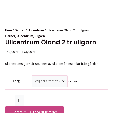
Hem
/
Garner
/
Ullcentrum
/ Ullcentrum Öland 2 tr ullgarn
Garner
,
Ullcentrum
,
ullgarn
Ullcentrum Öland 2 tr ullgarn
Prisintervall:
140,00
kr
–
175,00
kr
140,00 kr
till
Ullcentrums garn är spunnet av ull som är insamlat från gårdar.
175,00 kr
Färg:
Rensa
Ullcentrum
Öland
2
LÄGG TILL I VARUKORG