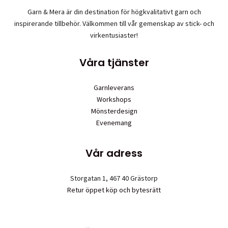
olika
Garn & Mera är din destination för högkvalitativt garn och
alternative
inspirerande tillbehör. Välkommen till vår gemenskap av stick- och
kan
virkentusiaster!
väljas
på
Våra tjänster
produktsid
Garnleverans
Workshops
Mönsterdesign
Evenemang
Vår adress
Storgatan 1, 467 40 Grästorp
Retur öppet köp och bytesrätt