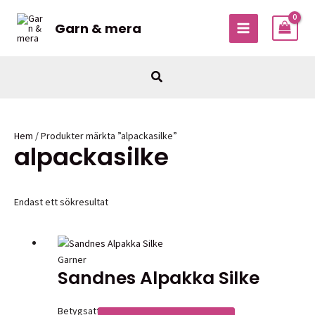
Hoppa
till
Garn & mera
MAIN
innehåll
MENU
Sök
Hem
/ Produkter märkta ”alpackasilke”
alpackasilke
Endast ett sökresultat
Garner
Sandnes Alpakka Silke
Betygsatt
0
av 5