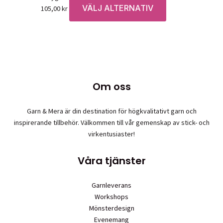
VÄLJ ALTERNATIV
Den
105,00
kr
här
produkten
har
flera
varianter.
De
Om oss
olika
alternativen
Garn & Mera är din destination för högkvalitativt garn och
kan
inspirerande tillbehör. Välkommen till vår gemenskap av stick- och
väljas
virkentusiaster!
på
produktsidan
Våra tjänster
Garnleverans
Workshops
Mönsterdesign
Evenemang