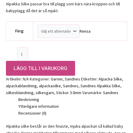
Alpakka Silke passar bra till plagg som bärs nära kroppen och till
babyplagg då det är så mjukt.
Färg:
Rensa
Sandnes
Alpakka
Silke
LÄGG TILL I VARUKORG
mängd
Artikelnr:
N/A
Kategorier:
Garner
,
Sandnes
Etiketter:
Alpacka Silke
,
alpackablandning
,
alpackasilke
,
Sandnes
,
Sandnes Alpakka Silke
,
silkesblandning
,
silkesgarn
,
Stickor 3.0mm
Varumärke:
Sandnes
Beskrivning
Ytterligare information
Recensioner (0)
Alpakka silke består av den finaste, mjuka alpackan så kallad baby