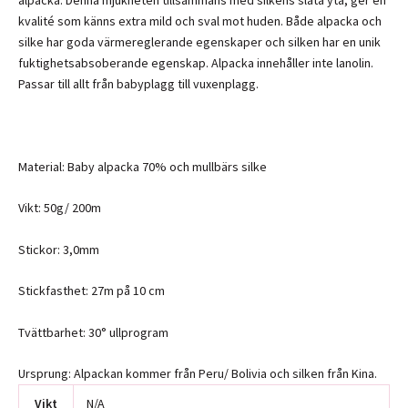
alpacka. Denna mjukheten tillsammans med silkens släta yta, ger en
kvalité som känns extra mild och sval mot huden. Både alpacka och
silke har goda värmereglerande egenskaper och silken har en unik
fuktighetsabsoberande egenskap. Alpacka innehåller inte lanolin.
Passar till allt från babyplagg till vuxenplagg.
Material: Baby alpacka 70% och mullbärs silke
Vikt: 50g/ 200m
Stickor: 3,0mm
Stickfasthet: 27m på 10 cm
Tvättbarhet: 30° ullprogram
Ursprung: Alpackan kommer från Peru/ Bolivia och silken från Kina.
Vikt
N/A