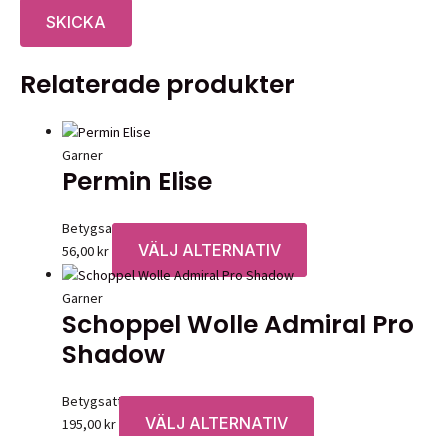
Relaterade produkter
Garner
Permin Elise
Betygsatt
0
av 5
VÄLJ ALTERNATIV
Den
56,00
kr
här
produkten
Garner
Schoppel Wolle Admiral Pro
har
flera
Shadow
varianter.
De
Betygsatt
0
av 5
olika
VÄLJ ALTERNATIV
Den
195,00
kr
alternativen
här