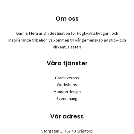
har
flera
Om oss
varianter.
De
olika
Garn & Mera är din destination för högkvalitativt garn och
alternativen
inspirerande tillbehör. Välkommen till vår gemenskap av stick- och
kan
virkentusiaster!
väljas
på
Våra tjänster
produktsidan
Garnleverans
Workshops
Mönsterdesign
Evenemang
Vår adress
Storgatan 1, 467 40 Grästorp