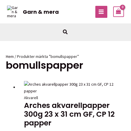
Hoppa
till
Garn & mera
MAIN
innehåll
MENU
Sök
Hem
/ Produkter märkta ”bomullspapper”
bomullspapper
Akvarell
Arches akvarellpapper
300g 23 x 31 cm GF, CP 12
papper