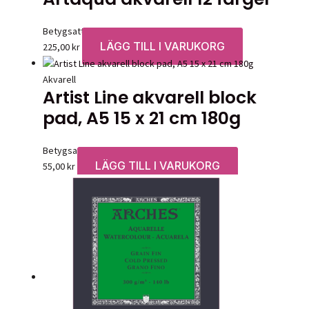
Betygsatt
0
av 5
LÄGG TILL I VARUKORG
225,00
kr
Akvarell
Artist Line akvarell block
pad, A5 15 x 21 cm 180g
Betygsatt
0
av 5
LÄGG TILL I VARUKORG
55,00
kr