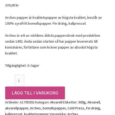
339,00
kr
Arches papper är kvalitetspapper av högsta kvalitet, består av
100% syrafritt bomullspapper. Fin dräng, kallpressat.
Arches är ett av världens äldsta pappersbruk med produktion
sedan 1492. Ända sedan starten så har papper levererats till
konstnärer, författare som kräver papper av absolut högsta
kvalitet.
Tillgänglighet:
3 i lager
Arches
akvarellpapper
300g
LÄGG TILL I VARUKORG
23
x
Artikelnr:
A1795092
Kategori:
Akvarell
Etiketter:
300g
,
Akvarell
,
31
akvarellpapper
,
Arches
,
bomullspapper
,
Cold Press
,
Fin dräng
,
cm
kallpressat
,
kvalitetspapper
Varumärke:
Arches