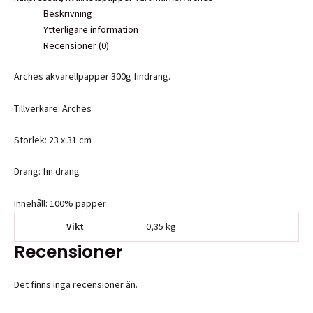
GF,
Beskrivning
CP
Ytterligare information
12
Recensioner (0)
papper
mängd
Arches akvarellpapper 300g findräng.
Tillverkare: Arches
Storlek: 23 x 31 cm
Dräng: fin dräng
Innehåll: 100% papper
Vikt
0,35 kg
Recensioner
Det finns inga recensioner än.