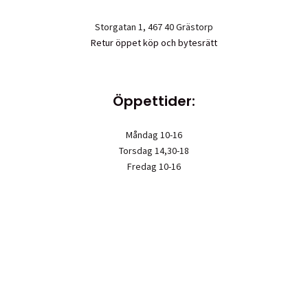
Storgatan 1, 467 40 Grästorp
Retur öppet köp och bytesrätt
Öppettider:
Måndag 10-16
Torsdag 14,30-18
Fredag 10-16
Första lördagen varje månad öppet 10-13
Upphovsrätt © 2026 Garn & mera