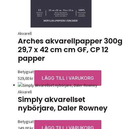
Akvarell
Arches akvarellpapper 300g
29,7 x 42 cm cm GF, CP 12
papper
Betygsatt
0
av 5
LÄGG TILL I VARUKORG
529,00
kr
Akvarell
Simply akvarellset
nybörjare, Daler Rowney
Betygsatt
0
av 5
LÄGG TILL I VARUKORG
249,00
kr