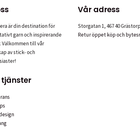
olika
ss
Vår adress
alternativen
kan
ra är din destination för
Storgatan 1, 467 40 Grästor
väljas
sidan
tativt garn och inspirerande
Retur öppet köp och bytes
på
. Välkommen till vår
produktsidan
p av stick- och
siaster!
tjänster
rans
ps
design
ang