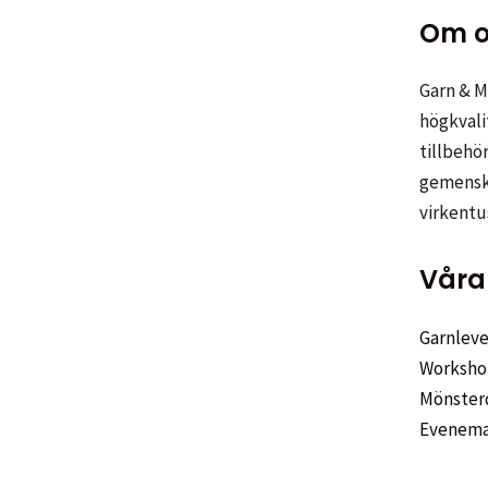
kan
Om o
väljas
på
Garn & Me
produkt
högkvali
tillbehör
gemenska
virkentu
Våra 
Garnleve
Worksho
Mönster
Evenem