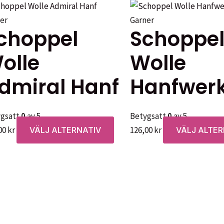
er
Garner
choppel
Schoppe
olle
Wolle
dmiral Hanf
Hanfwer
ygsatt
0
av 5
Betygsatt
0
av 5
Den
00
kr
126,00
kr
VÄLJ ALTERNATIV
VÄLJ ALTER
en
här
produkten
har
.
flera
varianter.
De
iven