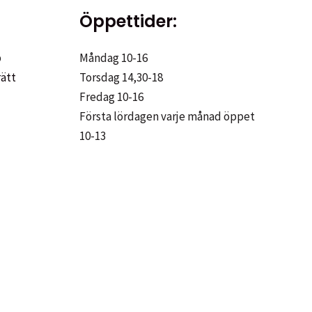
olika
Öppettider:
alternativen
kan
p
Måndag 10-16
väljas
rätt
Torsdag 14,30-18
på
Fredag 10-16
produktsidan
Första lördagen varje månad öppet
10-13