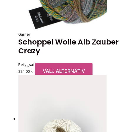
Garner
Schoppel Wolle Alb Zauber
Crazy
Betygsatt
0
av 5
VÄLJ ALTERNATIV
Den
224,00
kr
här
produkten
har
flera
varianter.
De
olika
alternativen