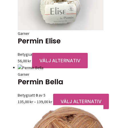
kan
väljas
på
produktsidan
Garner
Permin Elise
Betygsatt
0
av 5
VÄLJ ALTERNATIV
Den
56,00
kr
här
produkten
Garner
Permin Bella
har
flera
varianter.
Betygsatt
0
av 5
De
VÄLJ ALTERNATIV
Prisintervall:
Den
135,00
kr
–
139,00
kr
olika
135,00 kr
här
alternativen
till
produkten
kan
139,00 kr
har
väljas
flera