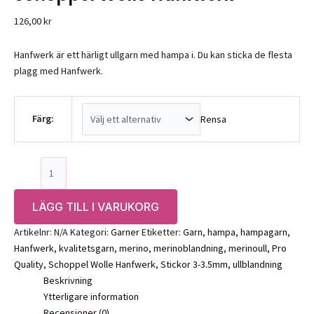
126,00
kr
Hanfwerk är ett härligt ullgarn med hampa i. Du kan sticka de flesta
plagg med Hanfwerk.
Färg:
Rensa
Schoppel
Wolle
Hanfwerk
LÄGG TILL I VARUKORG
mängd
Artikelnr:
N/A
Kategori:
Garner
Etiketter:
Garn
,
hampa
,
hampagarn
,
Hanfwerk
,
kvalitetsgarn
,
merino
,
merinoblandning
,
merinoull
,
Pro
Quality
,
Schoppel Wolle Hanfwerk
,
Stickor 3-3.5mm
,
ullblandning
Beskrivning
Ytterligare information
Recensioner (0)