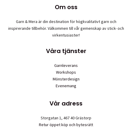
flera
Om oss
varianter.
De
olika
Garn & Mera är din destination för högkvalitativt garn och
alternativen
inspirerande tillbehör. Välkommen till vår gemenskap av stick- och
kan
virkentusiaster!
väljas
på
Våra tjänster
produktsidan
Garnleverans
Workshops
Mönsterdesign
Evenemang
Vår adress
Storgatan 1, 467 40 Grästorp
Retur öppet köp och bytesrätt