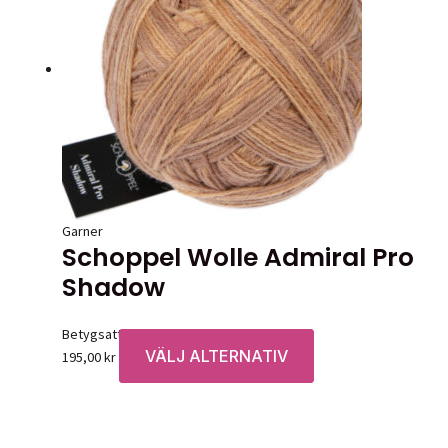
på
varianter.
produktsidan
De
olika
alternative
kan
väljas
på
produktsid
Garner
Schoppel Wolle Admiral Pro
Shadow
Betygsatt
0
av 5
VÄLJ ALTERNATIV
Den
195,00
kr
här
produkten
har