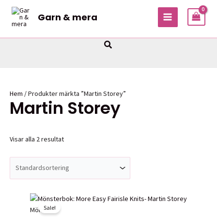
Hoppa
Garn & mera
till
MAIN
innehåll
MENU
Sök
Hem
/ Produkter märkta ”Martin Storey”
Martin Storey
Visar alla 2 resultat
Sale!
Mönster