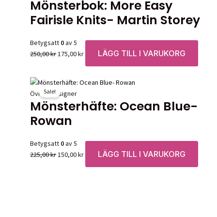
Mönsterbok: More Easy
Fairisle Knits- Martin Storey
Betygsatt
0
av 5
LÄGG TILL I VARUKORG
Det
Det
250,00
kr
175,00
kr
ursprungliga
nuvarande
priset
priset
var:
är:
Sale!
Övriga designer
250,00 kr.
175,00 kr.
Mönsterhäfte: Ocean Blue-
Rowan
Betygsatt
0
av 5
LÄGG TILL I VARUKORG
Det
Det
225,00
kr
150,00
kr
ursprungliga
nuvarande
priset
priset
var:
är:
225,00 kr.
150,00 kr.