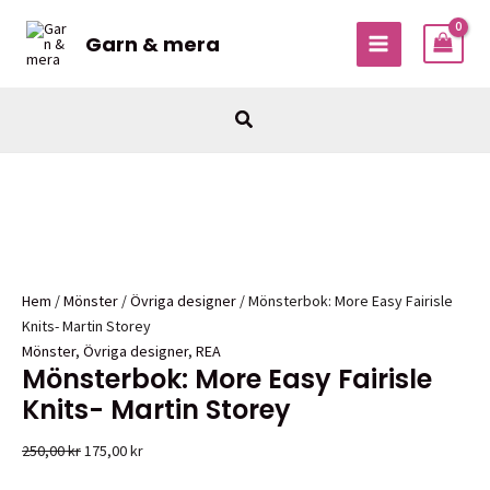
Hoppa
Sale!
till
Garn & mera
MAIN
innehåll
MENU
Sök
Hem
/
Mönster
/
Övriga designer
/ Mönsterbok: More Easy Fairisle
Knits- Martin Storey
Mönster
,
Övriga designer
,
REA
Mönsterbok: More Easy Fairisle
Knits- Martin Storey
Det
Det
250,00
kr
175,00
kr
ursprungliga
nuvarande