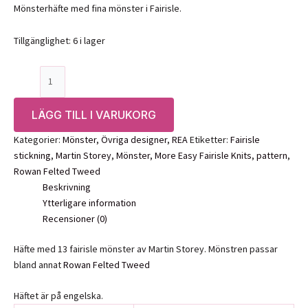
priset
priset
Mönsterhäfte med fina mönster i Fairisle.
var:
är:
250,00 kr.
175,00 kr.
Tillgänglighet:
6 i lager
Mönsterbok:
More
Easy
LÄGG TILL I VARUKORG
Fairisle
Knits-
Kategorier:
Mönster
,
Övriga designer
,
REA
Etiketter:
Fairisle
Martin
stickning
,
Martin Storey
,
Mönster
,
More Easy Fairisle Knits
,
pattern
,
Storey
Rowan Felted Tweed
mängd
Beskrivning
Ytterligare information
Recensioner (0)
Häfte med 13 fairisle mönster av Martin Storey. Mönstren passar
bland annat
Rowan Felted Tweed
Häftet är på engelska.