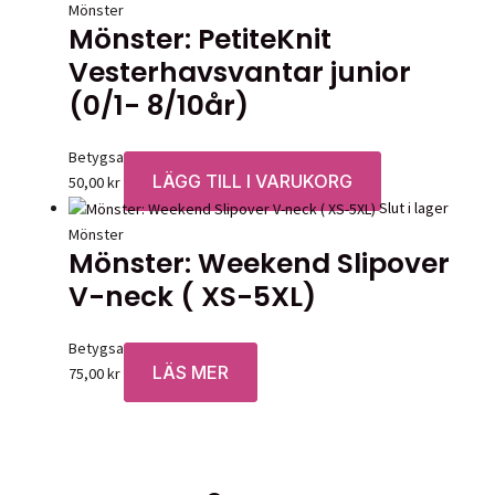
Mönster
Mönster: PetiteKnit
Vesterhavsvantar junior
(0/1- 8/10år)
Betygsatt
0
av 5
LÄGG TILL I VARUKORG
50,00
kr
Slut i lager
Mönster
Mönster: Weekend Slipover
V-neck ( XS-5XL)
Betygsatt
0
av 5
LÄS MER
75,00
kr