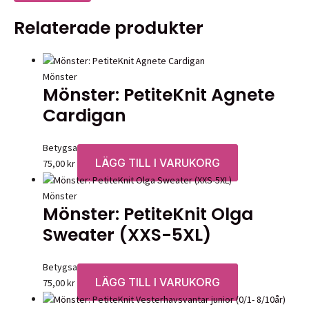
Relaterade produkter
Mönster
Mönster: PetiteKnit Agnete
Cardigan
Betygsatt
0
av 5
LÄGG TILL I VARUKORG
75,00
kr
Mönster
Mönster: PetiteKnit Olga
Sweater (XXS-5XL)
Betygsatt
0
av 5
LÄGG TILL I VARUKORG
75,00
kr