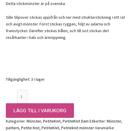
Detta stickmönster är på svenska.
Sille Slipover stickas uppifrån och ner med strukturstickning i ett rät
och avigt-mönster. Först stickas ryggen, följt av axlarna och
framstycket. Därefter stickas bålen, och till sist stickas det
resårkanter i hals och ärmöppning.
Tillgänglighet:
3 i lager
Mönster:
PetiteKnit
Sille
LÄGG TILL I VARUKORG
slipover
(XS-
Kategorier:
Mönster
,
PetiteKnit
,
PetiteKnit Dam
Etiketter:
Mönster
,
4XL)
pattern
,
Petite Knit
,
PetiteKnit
,
Petiteknit mönster
Varumärke: