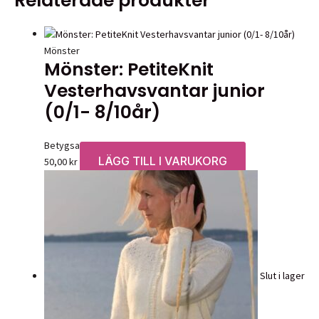
Relaterade produkter
väljas
har
på
flera
produktsidan
varianter.
Mönster
Mönster: PetiteKnit
De
olika
Vesterhavsvantar junior
alternativen
(0/1- 8/10år)
kan
väljas
Betygsatt
0
av 5
på
LÄGG TILL I VARUKORG
50,00
kr
produktsidan
Slut i lager