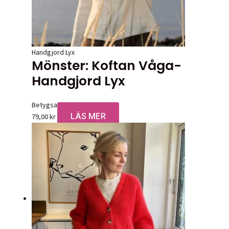
Handgjord Lyx
Mönster: Koftan Våga-
Handgjord Lyx
Betygsatt
0
av 5
LÄS MER
79,00
kr