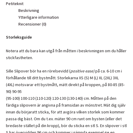
mängd
Petiteknit
Beskrivning
Ytterligare information
Recensioner (0)
Storleksguide
Notera att du bara kan utgå från måtten i beskrivningen om du håller
stickfastheten.
Sille Slipover bör ha en rörelsevidd (
positive ease)
på ca. 6-10 cm i
förhållande till ditt bystmått. Storlekarna XS (S) M (L) XL (2XL) 3XL
(4XL) motsvarar ett bystmått, mätt direkt på kroppen, på 80-85 (85-
90) 90-95
(95-100) 100-110 (110-120) 120-130 (130-140) cm. Måtten på den
färdiga slipovern är angivna på framsidan av mönstret. Mät dig själv
innan du börjaratt sticka, för att avgöra vilken storlek som kommer
passa dig bäst. Om du t.ex. mäter 90 cm runt om bysten (eller det
bredaste stället på din kropp), bör du sticka en stl S. En slipover i stl
S har övervidden 96 cm och kommer i nämnda exempel ge en