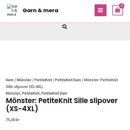
Hoppa
Garn & mera
Sale!
Sale!
Sale!
Sale!
till
MAIN
innehåll
MENU
Sök
Hem
/
Mönster
/
PetiteKnit
/
PetiteKnit Dam
/ Mönster: PetiteKnit
Sille slipover (XS-4XL)
Mönster
,
PetiteKnit
,
PetiteKnit Dam
Mönster: PetiteKnit Sille slipover
(XS-4XL)
75,00
kr