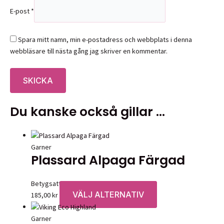
E-post
*
Spara mitt namn, min e-postadress och webbplats i denna
webbläsare till nästa gång jag skriver en kommentar.
Du kanske också gillar …
Garner
Plassard Alpaga Färgad
Betygsatt
0
av 5
VÄLJ ALTERNATIV
Den
185,00
kr
här
produkten
Garner