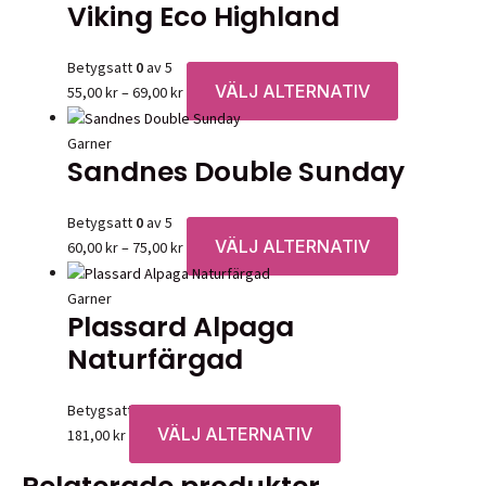
Viking Eco Highland
har
flera
varianter.
Betygsatt
0
av 5
De
VÄLJ ALTERNATIV
Prisintervall:
Den
55,00
kr
–
69,00
kr
olika
55,00 kr
här
alternativen
till
produkten
Garner
kan
Sandnes Double Sunday
69,00 kr
har
väljas
flera
på
varianter.
Betygsatt
0
av 5
produktsidan
De
VÄLJ ALTERNATIV
Prisintervall:
Den
60,00
kr
–
75,00
kr
olika
60,00 kr
här
alternativen
till
produkten
Garner
kan
Plassard Alpaga
75,00 kr
har
väljas
flera
Naturfärgad
på
varianter.
produktsidan
De
Betygsatt
0
av 5
olika
VÄLJ ALTERNATIV
Den
181,00
kr
alternativen
här
kan
produkten