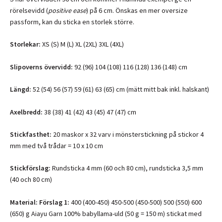
rörelsevidd (
positive ease
) på 6 cm. Önskas en mer oversize
passform, kan du sticka en storlek större.
Storlekar:
XS (S) M (L) XL (2XL) 3XL (4XL)
Slipoverns övervidd:
92 (96) 104 (108) 116 (128) 136 (148) cm
Längd:
52 (54) 56 (57) 59 (61) 63 (65) cm (mätt mitt bak inkl. halskant)
Axelbredd:
38 (38) 41 (42) 43 (45) 47 (47) cm
Stickfasthet:
20 maskor x 32 varv i mönsterstickning på stickor 4
mm med två trådar = 10 x 10 cm
Stickförslag:
Rundsticka 4 mm (60 och 80 cm), rundsticka 3,5 mm
(40 och 80 cm)
Material:
Förslag 1:
400 (400-450) 450-500 (450-500) 500 (550) 600
(650) g Aiayu Garn 100% babyllama-uld (50 g = 150 m) stickat med