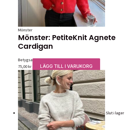
Mönster
Mönster: PetiteKnit Agnete
Cardigan
Betygsatt
0
av 5
LÄGG TILL I VARUKORG
75,00
kr
Slut i lager